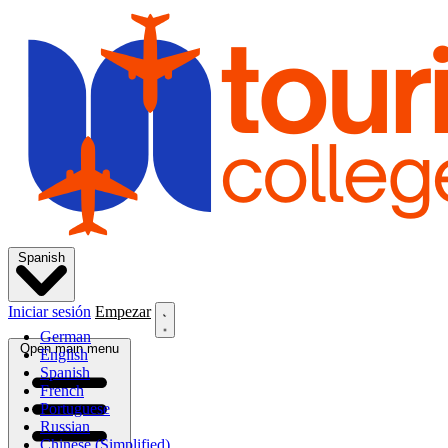
Spanish
Iniciar sesión
Empezar
German
Open main menu
English
Spanish
French
Portuguese
Russian
Chinese (Simplified)