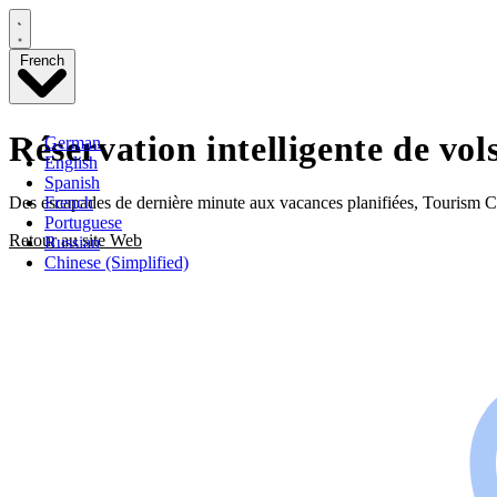
French
Réservation intelligente de vols
German
English
Spanish
French
Des escapades de dernière minute aux vacances planifiées, Tourism Col
Portuguese
Retour au site Web
Russian
Chinese (Simplified)