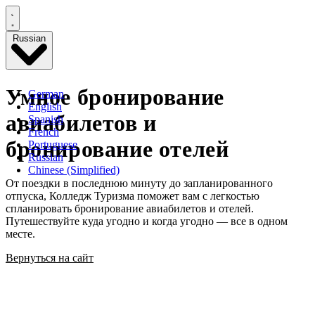
Russian
Умное бронирование
German
English
авиабилетов и
Spanish
French
бронирование отелей
Portuguese
Russian
Chinese (Simplified)
От поездки в последнюю минуту до запланированного
отпуска, Колледж Туризма поможет вам с легкостью
спланировать бронирование авиабилетов и отелей.
Путешествуйте куда угодно и когда угодно — все в одном
месте.
Вернуться на сайт